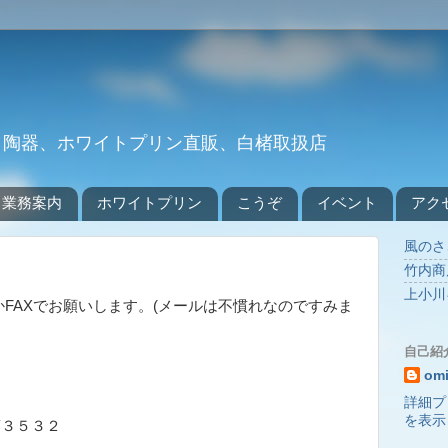
 陶器、ホワイトプリン直販、白楮取扱店
業務案内
ホワイトプリン
こうぞ
イベント
アク
風のさ
竹内商
上小川
FAXでお願いします。(メールは不慣れなのですみま
自己紹
om
詳細プ
を表示
３５３２