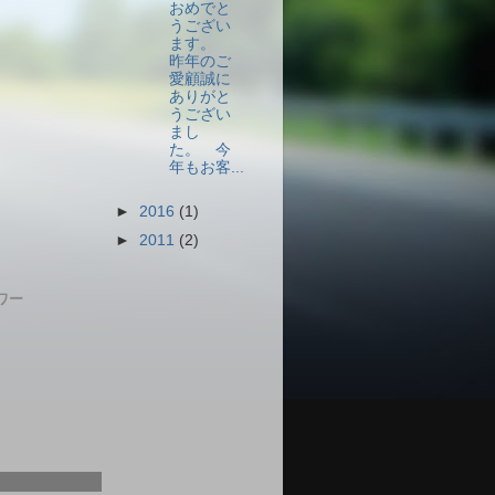
おめでと
うござい
ます。
昨年のご
愛顧誠に
ありがと
うござい
まし
た。 今
年もお客...
►
2016
(1)
►
2011
(2)
ワー