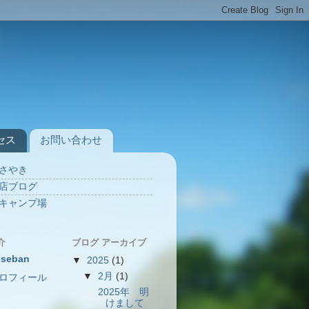
セス
お問い合わせ
さやき
店ブログ
キャンプ場
介
ブログ アーカイブ
iseban
▼
2025
(1)
▼
2月
(1)
ロフィール
2025年 明
けまして